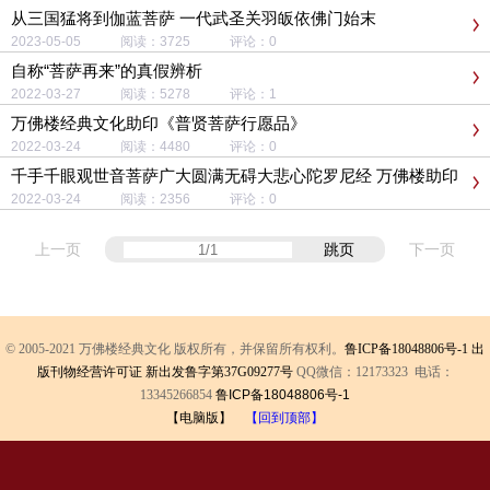
从三国猛将到伽蓝菩萨 一代武圣关羽皈依佛门始末
2023-05-05 阅读：3725 评论：0
自称“菩萨再来”的真假辨析
2022-03-27 阅读：5278 评论：1
万佛楼经典文化助印《普贤菩萨行愿品》
2022-03-24 阅读：4480 评论：0
千手千眼观世音菩萨广大圆满无碍大悲心陀罗尼经 万佛楼助印
书
2022-03-24 阅读：2356 评论：0
上一页
跳页
下一页
© 2005-2021 万佛楼经典文化 版权所有，并保留所有权利。
鲁ICP备18048806号-1
出
版刊物经营许可证 新出发鲁字第37G09277号
QQ微信：12173323 电话：
13345266854
鲁ICP备18048806号-1
【电脑版】
【回到顶部】