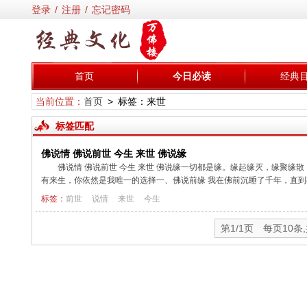
登录
/
注册
/
忘记密码
首页
今日必读
经典
当前位置：
首页
> 标签：来世
标签匹配
佛说情 佛说前世 今生 来世 佛说缘
佛说情 佛说前世 今生 来世 佛说缘一切都是缘。缘起缘灭，缘聚
有来生，你依然是我唯一的选择一、佛说前缘 我在佛前沉睡了千年，直到有
标签：
前世
说情
来世
今生
第1/1页 每页10条