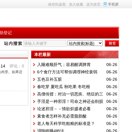
保存到桌面
加入收藏
设为首页
助登记
本栏最新
入睡难顺肝气；容易醒调脾胃
06-26
-14
评论：0
6个食疗方法可帮你调理神经衰弱
06-26
血肉里。如果还
五色豆补五脏
06-26
春吃芽 夏吃瓜 秋吃果 冬吃根
06-26
高僧传授：对治一切恶疾、绝症的三
06-26
手淫是一种邪淫！司命之神还会削损
06-26
件法宝
论述邪淫－－情欲炽盛者必看
06-26
福报
素食者怎样补充必需脂肪酸
06-26
老人每天科学吃粗粮的标准是？
06-26
消除瞌睡4妙法
06-26