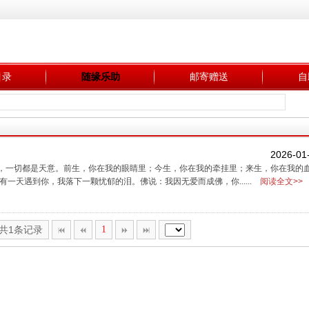
目录
随缘乐助
邮寄赠送
自
2026-01
缘散，一切都是天意。前生，你在我的眼睛里；今生，你在我的牵挂里；来生，你在我的
一天遇到你，我落下一颗忧郁的泪。佛说：我因无爱而成佛，你......
阅读全文>>
,共1条记录
1