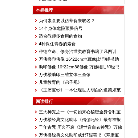
本栏推荐
为何素食要以仿荤食来取名？
14个身体危险预警信号
适合教师多食用的食物
4种保住青春的素食
种德立命、修身治世类教育书籍了凡四训
万佛楼印佛像 16*22cm地藏像|助印经书助
助印佛像 16*22cm88佛像 万佛楼助印经书
印
万佛楼助印三维立体三圣像
儿童教育的《弟子规》
《玉历宝钞》一本让现世人明白的道德规范
阅读排行
三大神咒之一《一切如来心秘密全身舍利宝
万佛楼经典文化助印《僧伽吒经》最有福报
箧印罗尼经 》万佛楼经典文化助印经书
千年古咒 历久不衰《观世音白衣神咒》万佛
的经
万佛楼经典文化助印戒邪7淫善书《寿康宝
楼经典文化助印经书