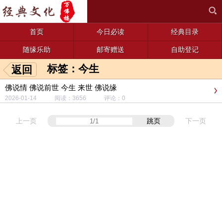
首页
今日必读
经典目录
随缘乐助
邮寄赠送
自助登记
标签：今生
返回
佛说情 佛说前世 今生 来世 佛说缘
2026-01-14 阅读：3656 评论：0
上一页
跳页
下一页