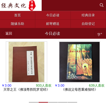
首页
今日必读
经典目录
随缘乐助
邮寄赠送
自助登记
返回
今日必读
+
字
￥
3.00
933人喜欢
￥
3.00
639人喜欢
灭罪之王《佛顶尊胜陀罗尼经》
《佛说父母恩重难报经》