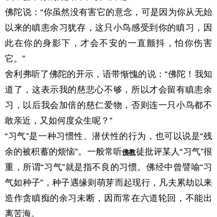
佛陀说：“你虽然没有害它的意念，可是因为你从无始
以来的瞋恚余习犹存，这只小鸟感受到你的瞋习，因
此在你的身影下，才会不安的一直颤抖，怕你伤害
它。”
舍利弗听了佛陀的开示，语带惭愧的说：“佛陀！我知
道了，这表示我的慈悲心不够，所以才会留有瞋恚余
习，以后我会加倍的慈仁爱物，否则连一只小鸟都不
敢亲近，又如何度众生呢？”
“习气”是一种习惯性、潜伏性的行为，也可以说是“残
余的被积蓄的烦恼”。一般常听
徒批评某人“习气”很
佛教
重，所谓“习气”就是指不良的习惯。佛经中曾譬喻“习
气如种子”，种子遇缘则萌芽而起现行，凡夫累劫以来
造作贪瞋痴的余习未断，因而常在六道轮回，不能出
离苦海。