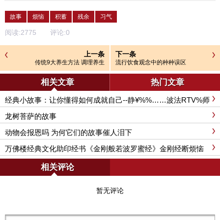
故事
烦恼
积蓄
残余
习气
阅读:
2775
评论:
0
上一条
下一条
传统9大养生方法 调理养生
流行饮食观念中的种种误区
相关文章
热门文章
经典小故事：让你懂得如何成就自己--静¥%%……波法RTV%师
龙树菩萨的故事
动物会报恩吗 为何它们的故事催人泪下
万佛楼经典文化助印经书《金刚般若波罗蜜经》金刚经断烦恼
破魔障
相关评论
暂无评论