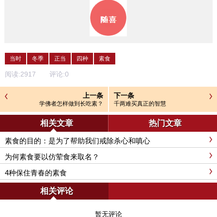
当时
冬季
正当
四种
素食
阅读:
2917
评论:
0
上一条
下一条
学佛者怎样做到长吃素？
千两难买真正的智慧
相关文章
热门文章
素食的目的：是为了帮助我们戒除杀心和嗔心
为何素食要以仿荤食来取名？
4种保住青春的素食
相关评论
暂无评论