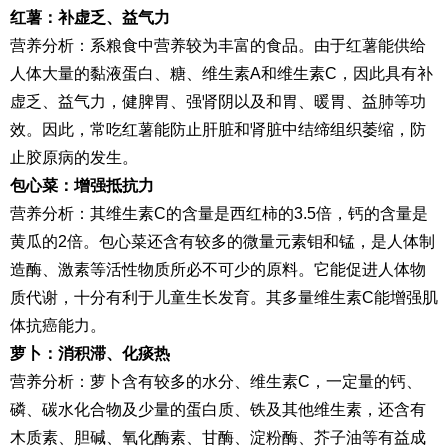
红薯：补虚乏、益气力
营养分析：系粮食中营养较为丰富的食品。由于红薯能供给
人体大量的黏液蛋白、糖、维生素A和维生素C，因此具有补
虚乏、益气力，健脾胃、强肾阴以及和胃、暖胃、益肺等功
效。因此，常吃红薯能防止肝脏和肾脏中结缔组织萎缩，防
止胶原病的发生。
包心菜：增强抵抗力
营养分析：其维生素C的含量是西红柿的3.5倍，钙的含量是
黄瓜的2倍。包心菜还含有较多的微量元素钼和锰，是人体制
造酶、激素等活性物质所必不可少的原料。它能促进人体物
质代谢，十分有利于儿童生长发育。其多量维生素C能增强肌
体抗癌能力。
萝卜：消积滞、化痰热
营养分析：萝卜含有较多的水分、维生素C，一定量的钙、
磷、碳水化合物及少量的蛋白质、铁及其他维生素，还含有
木质素、胆碱、氧化酶素、甘酶、淀粉酶、芥子油等有益成