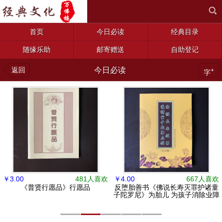
首页
今日必读
经典目录
随缘乐助
邮寄赠送
自助登记
返回
今日必读
+
字
￥
3.00
481人喜欢
￥
4.00
667人喜欢
《普贤行愿品》行愿品
反堕胎善书《佛说长寿灭罪护诸童
子陀罗尼》为胎儿 为孩子消除业障