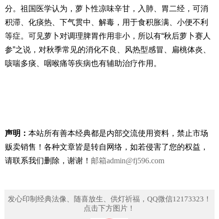
分。祖国医学认为，萝卜性凉味辛甘，入肺、胃二经，可消
积滞、化痰热、下气贯中、解毒，用于食积胀满、小便不利
等症。可见萝卜对调理脾胃作用非小，所以有“秋后萝卜赛人
参”之说，对秋季常见的消化不良、风热型感冒、扁桃体炎、
咳喘多痰、咽喉痛等疾病也有辅助治疗作用。
声明：
本站所有善本经典都是内部交流使用资料，禁止市场
贩卖销售！
各种文章皆是转自网络，如若侵害了您的权益，
请联系我们删除，谢谢！
邮箱
admin@fj596.com
发心印制经典法像、随喜放生、供灯祈福，QQ微信12173323！
点击下方图片！