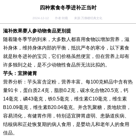
四种素食冬季进补正当时
2024-12-12 作者:转载 来源:万佛楼经典文化
滋补效果赛人参动物食品更别提
随着隆冬季节的到来，大多数人都喜用食物以增加营养，滋
补身体，维持身体内部的平衡，抵抗严冬的寒冷，以下素食
就是秋冬进补的宝贝，它们价格虽然便宜，但在营养上却有
许多独到之处，是不少动物性食品所无法比拟的。
芋头：宜脾健胃
营养分析：芋头富含淀粉，营养丰富。每100克鲜品中含有热
量91卡，蛋白质2.4克，脂肪0.2克，碳水化合物20.5克，钙
14毫克，磷43毫克，铁0.5毫克，维生素C10毫克，维生素
B10.09毫克，维生素B20.04毫克。并含乳聚糖，质地软滑，
容易消化，有健胃作用，特别适宜脾胃虚弱、患肠道疾病、
结核病和正处恢复期的病人食用，是婴幼儿和老年人的食用
佳品。