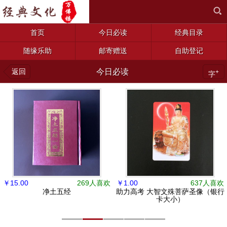
首页
今日必读
经典目录
随缘乐助
邮寄赠送
自助登记
返回
今日必读
+
字
￥
15.00
269人喜欢
￥
1.00
637人喜欢
净土五经
助力高考 大智文殊菩萨圣像（银行
卡大小）