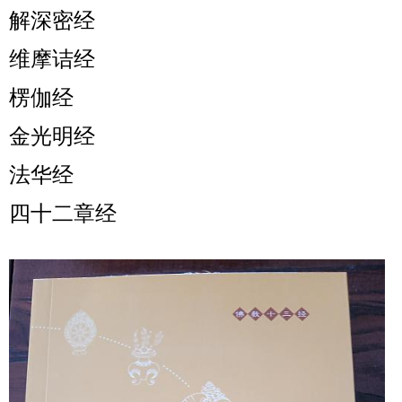
解深密经
维摩诘经
楞伽经
金光明经
法华经
四十二章经