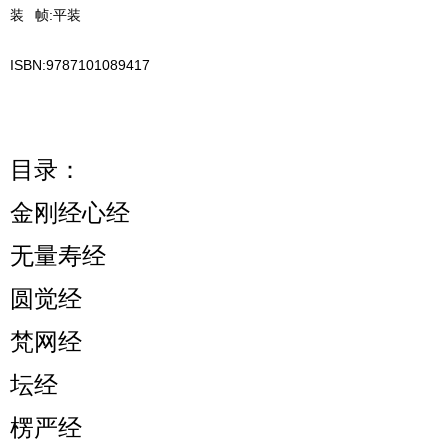
装 帧:平装
ISBN:9787101089417
目录：
金刚经心经
无量寿经
圆觉经
梵网经
坛经
楞严经