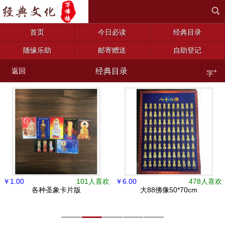
首页
今日必读
经典目录
随缘乐助
邮寄赠送
自助登记
返回
经典目录
+
字
￥
1.00
101人喜欢
￥
6.00
478人喜欢
各种圣象卡片版
大88佛像50*70cm