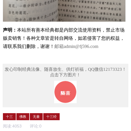
声明：
本站所有善本经典都是内部交流使用资料，禁止市场
贩卖销售！
各种文章皆是转自网络，如若侵害了您的权益，
请联系我们删除，谢谢！
邮箱
admin@fj596.com
发心印制经典法像、随喜放生、供灯祈福，QQ微信12173323！
点击下方图片！
十三
佛教
无量
十三经
阅读:
4053
评论:
0