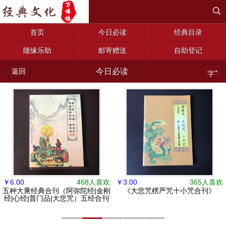
首页
今日必读
经典目录
随缘乐助
邮寄赠送
自助登记
返回
今日必读
+
字
￥
6.00
468人喜欢
￥
3.00
365人喜欢
五种大乘经典合刊（阿弥陀经|金刚
《大悲咒楞严咒十小咒合刊》
经|心经|普门品|大悲咒）五经合刊