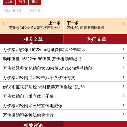
儿童
教育
弟子
阅读:
4616
评论:
0
上一条
下一条
万佛楼助印经书大悲咒楞严咒十小
万佛楼助印善书阴律无情
咒合刊
相关文章
热门文章
万佛楼印佛像 16*22cm地藏像|助印经书助印
助印佛像 16*22cm88佛像 万佛楼助印经书
万佛楼经典文化助印大88佛像50*70cm经书助印
万佛楼印经网助印经书八十八佛忏悔文
佛说雨宝陀罗尼经 求财极善万佛楼经书助印
万佛楼助印三维立体三圣像
万佛楼印经网印三维立体地藏像
万佛楼助印各种法佛像卡片
相关评论