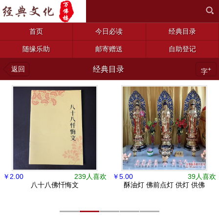
首页
今日必读
经典目录
随缘乐助
邮寄赠送
自助登记
返回
经典目录
+
字
￥
2.00
239人喜欢
￥
5.00
39人喜欢
八十八佛忏悔文
酥油灯 佛前点灯 供灯 供佛