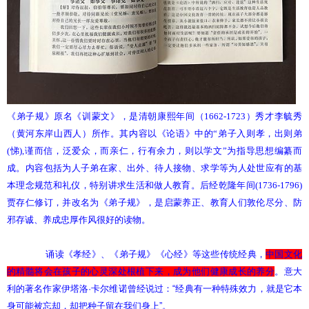
《弟子规》原名《训蒙文》，是清朝康熙年间（1662-1723）秀才李毓秀
（黄河东岸山西人）所作。其内容以《论语》中的“弟子入则孝，出则弟
(悌),谨而信，泛爱众，而亲仁，行有余力，则以学文”为指导思想编纂而
成。内容包括为人子弟在家、出外、待人接物、求学等为人处世应有的基
本理念规范和礼仪，特别讲求生活和做人教育。后经乾隆年间(1736-1796)
贾存仁修订，并改名为《弟子规》，是启蒙养正、教育人们敦伦尽分、防
邪存诚、养成忠厚作风很好的读物。
诵读《孝经》、《弟子规》《心经》等这些传统经典，
中国文化
的精髓将会在孩子的心灵深处根植下来，成为他们健康成长的养分
。意大
利的著名作家伊塔洛·卡尔维诺曾经说过：“经典有一种特殊效力，就是它本
身可能被忘却，却把种子留在我们身上”。