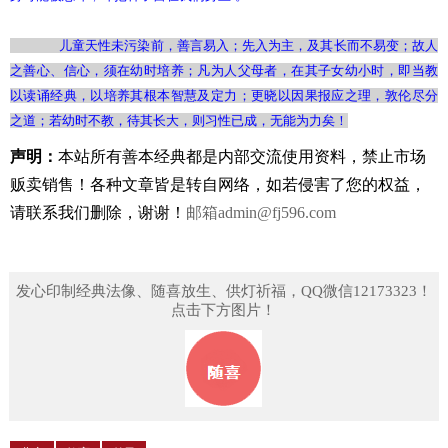
儿童天性未污染前，善言易入；先入为主，及其长而不易变；故人
之善心、信心，须在幼时培养；凡为人父母者，在其子女幼小时，即当教
以读诵经典，以培养其根本智慧及定力；更晓以因果报应之理，敦伦尽分
之道；若幼时不教，待其长大，则习性已成，无能为力矣！
声明：
本站所有善本经典都是内部交流使用资料，禁止市场
贩卖销售！
各种文章皆是转自网络，如若侵害了您的权益，
请联系我们删除，谢谢！
邮箱
admin@fj596.com
发心印制经典法像、随喜放生、供灯祈福，QQ微信12173323！
点击下方图片！